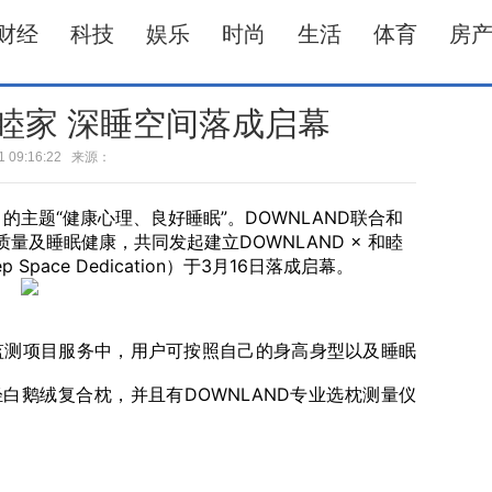
财经
科技
娱乐
时尚
生活
体育
房
 和睦家 深睡空间落成启幕
-21 09:16:22 来源：
ay）的主题“健康心理、良好睡眠”。DOWNLAND联合和
及睡眠健康，共同发起建立DOWNLAND × 和睦
p Space Dedication）于3月16日落成启幕。
测项目服务中，用户可按照自己的身高身型以及睡眠
睡神轻白鹅绒复合枕，并且有DOWNLAND专业选枕测量仪