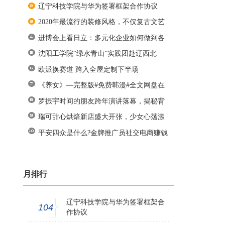
辽宁科技学院与华为签署框架合作协议
2020年最流行的装修风格，不仅复古文艺
进博会上看日立：多元化企业如何做到各
沈阳工学院“绿水青山”实践团赴辽西北
欧派换赛道 跨入全屋定制下半场
《养女》—完整版#免费韩漫#全文网盘在
罗振宇时间的朋友跨年演讲落幕，揭秘背
瑞可甜心烘焙新店盛大开张，少女心荡漾
平安四众是什么?金牌推广员社交电商赚钱
月排行
辽宁科技学院与华为签署框架合
104
作协议