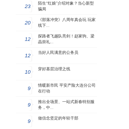
陌生“红娘”介绍对象？当心新型
23
骗局
《部落冲突》八周年真会玩 玩家
20
线下...
探路者飞越队亮剑！赵家驹、梁
12
晶崇礼...
当好人民满意的公务员
12
穿好基层治理之线
10
情暖新市民 平安产险大连分公司
9
在行动
推出全场景、一站式新春特别服
9
务，中...
做信念坚定的年轻干部
9