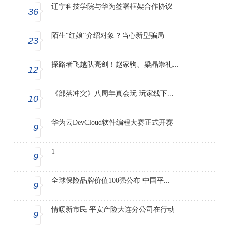
辽宁科技学院与华为签署框架合作协议
36
陌生“红娘”介绍对象？当心新型骗局
23
探路者飞越队亮剑！赵家驹、梁晶崇礼...
12
《部落冲突》八周年真会玩 玩家线下...
10
华为云DevCloud软件编程大赛正式开赛
9
1
9
全球保险品牌价值100强公布 中国平...
9
情暖新市民 平安产险大连分公司在行动
9