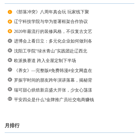
《部落冲突》八周年真会玩 玩家线下聚
辽宁科技学院与华为签署框架合作协议
2020年最流行的装修风格，不仅复古文艺
进博会上看日立：多元化企业如何做到各
沈阳工学院“绿水青山”实践团赴辽西北
欧派换赛道 跨入全屋定制下半场
《养女》—完整版#免费韩漫#全文网盘在
罗振宇时间的朋友跨年演讲落幕，揭秘背
瑞可甜心烘焙新店盛大开张，少女心荡漾
平安四众是什么?金牌推广员社交电商赚钱
月排行