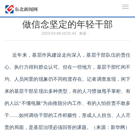
T
o
做信念坚定的年轻干部
g
g
2023-03-08 10:01:42 来源：
l
e
n
近年来，基层作风建设走向深入，基层干部队伍的责任
a
心、执行力得到群众认可。但在一些地方，基层干部忙闲不
v
i
均、人员闲置的现象仍不同程度存在。记者调查发现，闲下
g
来的基层干部呈现出多种类型，有的人习惯做甩手掌柜、有
a
t
的人以“不懂电脑”为由推脱分内工作、有的人怕担责不敢多
i
o
干……如何调动干部的工作积极性，形成人人担当、人人尽
n
责的局面，是基层治理必须回答的课题。（来源：新华网）